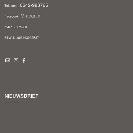
0642-988765
Telefoon:
M-apart.nl
Facebook:
KvK : 80175260
BTW: NL003403055B37
NIEUWSBRIEF