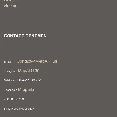
CONTACT OPNEMEN
Contact@M-apART.nl
Email:
MapART30
Instagram:
0642-988765
Telefoon:
M-apart.nl
Facebook:
KvK : 80175260
BTW: NL003403055B37