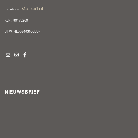
M-apart.nl
Facebook:
KvK : 80175260
BTW: NL003403055B37
NIEUWSBRIEF