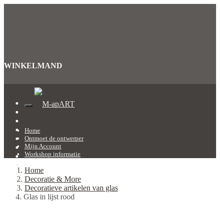
WINKELMAND
Home
Ontmoet de ontwerper
Mijn Account
Workshop informatie
Home
Decoratie & More
Decoratieve artikelen van glas
Glas in lijst rood