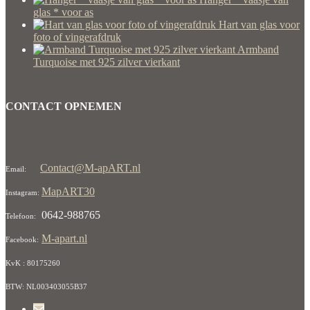
glas * voor as
Hart van glas voor
foto of vingerafdruk
Armband
Turquoise met 925 zilver vierkant
CONTACT OPNEMEN
Contact@M-apART.nl
Email:
MapART30
Instagram:
0642-988765
Telefoon:
M-apart.nl
Facebook:
KvK : 80175260
BTW: NL003403055B37