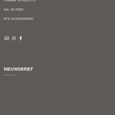
Facebook:
KvK : 80175260
BTW: NL003403055B37
NIEUWSBRIEF