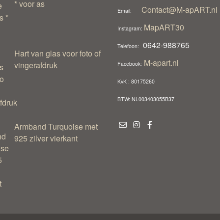
* voor as
Contact@M-apART.nl
Email:
MapART30
Instagram:
0642-988765
Telefoon:
Hart van glas voor foto of
M-apart.nl
vingerafdruk
Facebook:
KvK : 80175260
BTW: NL003403055B37
Armband Turquoise met
925 zilver vierkant