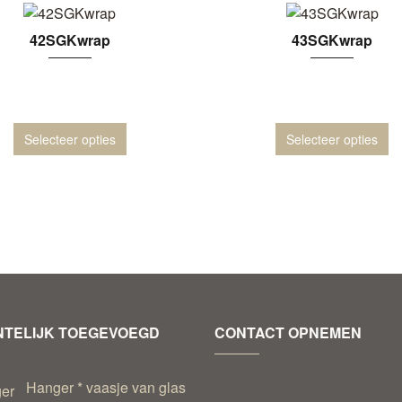
42SGKwrap
43SGKwrap
Selecteer opties
Selecteer opties
TELIJK TOEGEVOEGD
CONTACT OPNEMEN
Hanger * vaasje van glas