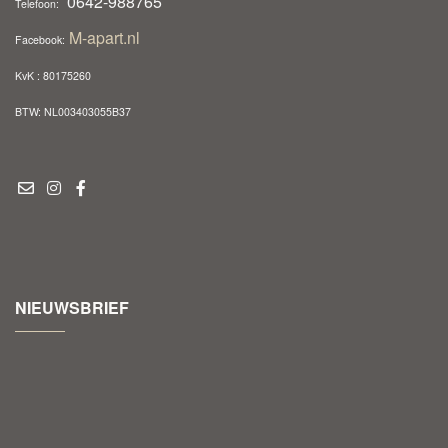
0642-988765
Telefoon:
M-apart.nl
Facebook:
KvK : 80175260
BTW: NL003403055B37
NIEUWSBRIEF