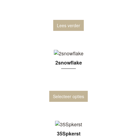
Lees verder
2snowflake
Selecteer opties
35Spkerst