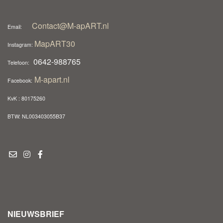
Contact@M-apART.nl
Email:
MapART30
Instagram:
0642-988765
Telefoon:
M-apart.nl
Facebook:
KvK : 80175260
BTW: NL003403055B37
NIEUWSBRIEF