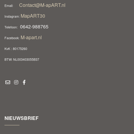
Contact@M-apART.nl
Email:
MapART30
Instagram:
0642-988765
Telefoon:
M-apart.nl
Facebook:
KvK : 80175260
BTW: NL003403055B37
NIEUWSBRIEF