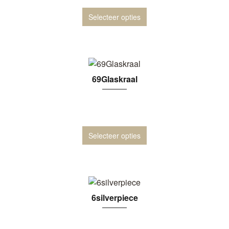
Selecteer opties
69Glaskraal
Selecteer opties
6silverpiece