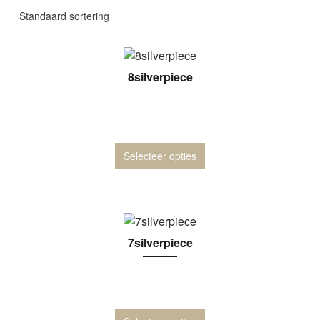
8silverpiece
Selecteer opties
7silverpiece