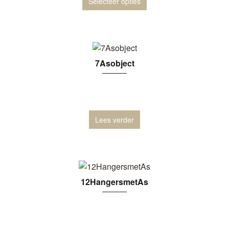
Selecteer opties
7Asobject
Lees verder
12HangersmetAs