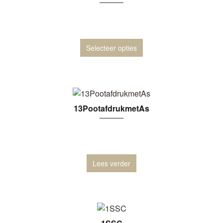
Selecteer opties
13PootafdrukmetAs
Lees verder