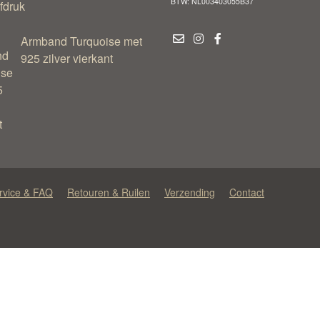
BTW: NL003403055B37
Armband Turquoise met
925 zilver vierkant
rvice & FAQ
Retouren & Ruilen
Verzending
Contact