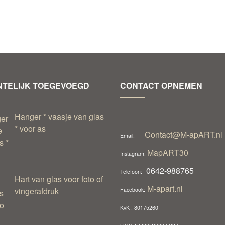
TELIJK TOEGEVOEGD
CONTACT OPNEMEN
Hanger * vaasje van glas
* voor as
Contact@M-apART.nl
Email:
MapART30
Instagram:
0642-988765
Telefoon:
Hart van glas voor foto of
M-apart.nl
vingerafdruk
Facebook:
KvK : 80175260