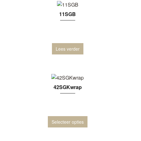
11SGB
Lees verder
42SGKwrap
Selecteer opties