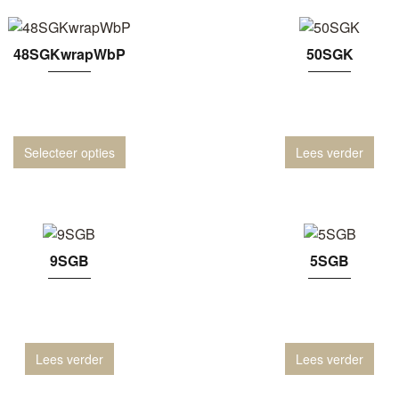
48SGKwrapWbP
50SGK
Selecteer opties
Lees verder
9SGB
5SGB
Lees verder
Lees verder